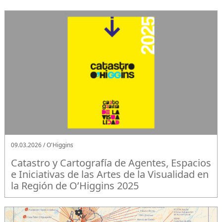
09.03.2026 / O'Higgins
Catastro y Cartografía de Agentes, Espacios
e Iniciativas de las Artes de la Visualidad en
la Región de O’Higgins 2025