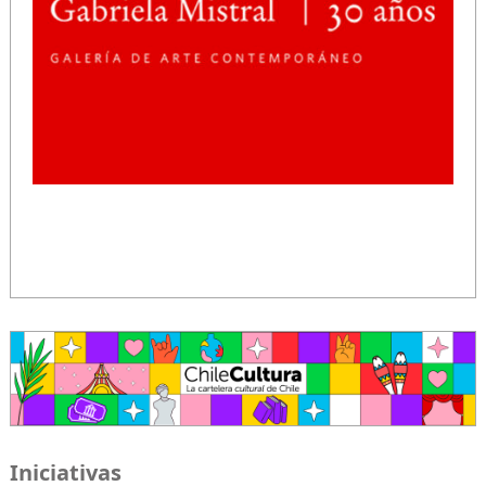
Formación especializada en las artes de la visualidad.
Creación y producción en artes de la visualidad.
Exhibición y circulación nacional e internacional.
Difusión de artes de la visualidad.
Puesta en valor de colecciones y archivos de arte
contemporáneo.
Mediación artística y públicos.
Descargar plan – pdf
Iniciativas