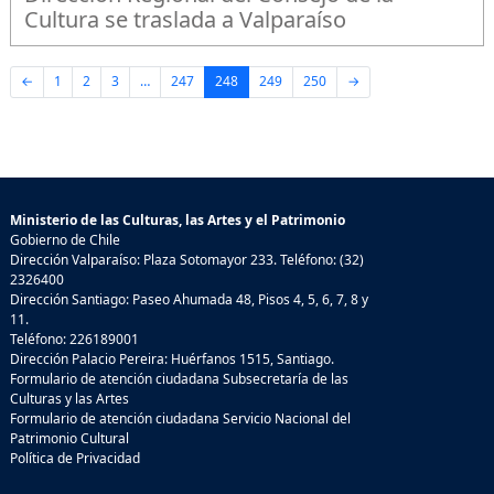
Cultura se traslada a Valparaíso
←
1
2
3
…
247
248
249
250
→
Ministerio de las Culturas, las Artes y el Patrimonio
Gobierno de Chile
Dirección Valparaíso: Plaza Sotomayor 233. Teléfono: (32)
2326400
Dirección Santiago: Paseo Ahumada 48, Pisos 4, 5, 6, 7, 8 y
11.
Teléfono: 226189001
Dirección Palacio Pereira: Huérfanos 1515, Santiago.
Formulario de atención ciudadana Subsecretaría de las
Culturas y las Artes
Formulario de atención ciudadana Servicio Nacional del
Patrimonio Cultural
Política de Privacidad