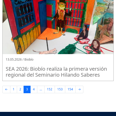
13.05.2026 / Biobío
SEA 2026: Biobío realiza la primera versión
regional del Seminario Hilando Saberes
←
1
2
3
4
…
152
153
154
→