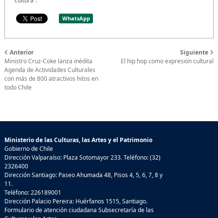
cultura”.
WhatsApp
Anterior
Siguiente
Ministro Cruz-Coke lanza inédita
El hip hop como expresión cultural
Agenda de Actividades Culturales
con más de 800 atractivos hitos en
todo Chile
Ministerio de las Culturas, las Artes y el Patrimonio
Gobierno de Chile
Dirección Valparaíso: Plaza Sotomayor 233. Teléfono: (32)
2326400
Dirección Santiago: Paseo Ahumada 48, Pisos 4, 5, 6, 7, 8 y
11.
Teléfono: 226189001
Dirección Palacio Pereira: Huérfanos 1515, Santiago.
Formulario de atención ciudadana Subsecretaría de las