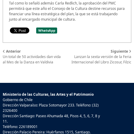
Tal como lo señaló además Carla Redlich, la aprobación del PMC
permitirá que este año el Consejo de la Cultura destine recursos para
financiar una línea estratégica del plan, la que se está trabajando
junto al encargado municipal de cultura.
WhatsApp
Anterior
Siguiente
Un total de 50 actividades dan vida
Lanzan la sexta versión de la Feria
al Mes de la Danza en Valdivia
Internacional del Libro Zicosur, Filzic
Ministerio de las Culturas, las Artes y el Patrimonio
Gobierno de Chile
Dirección Valparaíso: Plaza Sotomayor 233. Teléfono: (32)
2326400
Dirección Santiago: Paseo Ahumada 48, Pisos 4, 5, 6, 7, 8 y
11.
Teléfono: 226189001
Dirección Palacio Pereira: Huérfanos 1515, Santiago.