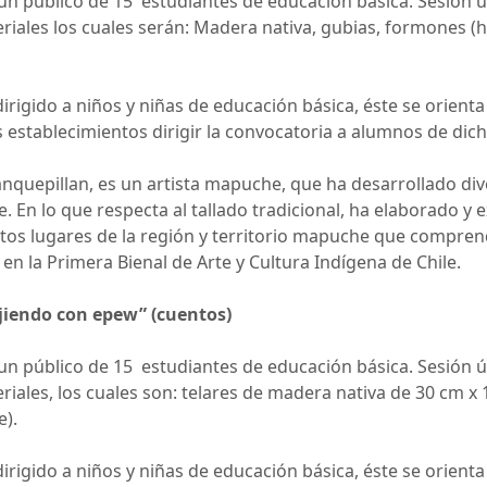
 a un público de 15 estudiantes de educación básica. Sesión 
riales los cuales serán: Madera nativa, gubias, formones (he
a dirigido a niños y niñas de educación básica, éste se orient
os establecimientos dirigir la convocatoria a alumnos de dic
 Manquepillan, es un artista mapuche, que ha desarrollado di
e. En lo que respecta al tallado tradicional, ha elaborado
tintos lugares de la región y territorio mapuche que compren
en la Primera Bienal de Arte y Cultura Indígena de Chile.
ejiendo con epew” (cuentos)
 a un público de 15 estudiantes de educación básica. Sesión 
riales, los cuales son: telares de madera nativa de 30 cm x
e).
a dirigido a niños y niñas de educación básica, éste se orien