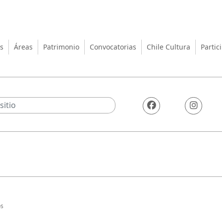
turas, las Artes y el Patrimo
s
Áreas
Patrimonio
Convocatorias
Chile Cultura
Partic
os