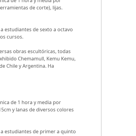
única de 1 hora y media por
rramientas de corte), lijas.
a a estudiantes de sexto a octavo
hos cursos.
versas obras escultóricas, todas
 y exhibido Chemamull, Kemu Kemu,
de Chile y Argentina. Ha
única de 1 hora y media por
 15cm y lanas de diversos colores
ta a estudiantes de primer a quinto