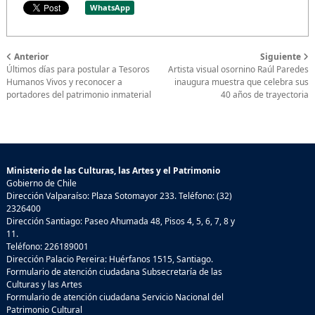
WhatsApp
Anterior
Siguiente
Últimos días para postular a Tesoros
Artista visual osornino Raúl Paredes
Humanos Vivos y reconocer a
inaugura muestra que celebra sus
portadores del patrimonio inmaterial
40 años de trayectoria
Ministerio de las Culturas, las Artes y el Patrimonio
Gobierno de Chile
Dirección Valparaíso: Plaza Sotomayor 233. Teléfono: (32)
2326400
Dirección Santiago: Paseo Ahumada 48, Pisos 4, 5, 6, 7, 8 y
11.
Teléfono: 226189001
Dirección Palacio Pereira: Huérfanos 1515, Santiago.
Formulario de atención ciudadana Subsecretaría de las
Culturas y las Artes
Formulario de atención ciudadana Servicio Nacional del
Patrimonio Cultural