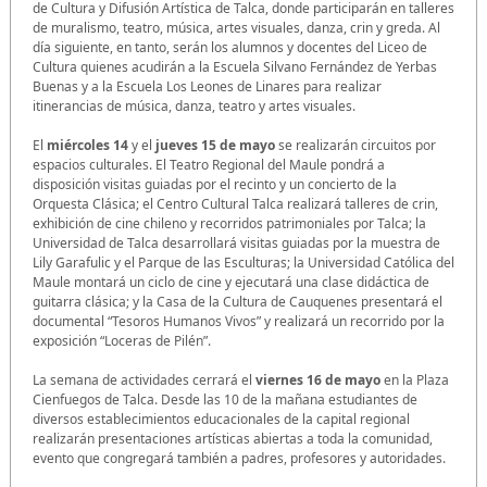
de Cultura y Difusión Artística de Talca, donde participarán en talleres
de muralismo, teatro, música, artes visuales, danza, crin y greda. Al
día siguiente, en tanto, serán los alumnos y docentes del Liceo de
Cultura quienes acudirán a la Escuela Silvano Fernández de Yerbas
Buenas y a la Escuela Los Leones de Linares para realizar
itinerancias de música, danza, teatro y artes visuales.
El
miércoles 14
y el
jueves 15 de mayo
se realizarán circuitos por
espacios culturales. El Teatro Regional del Maule pondrá a
disposición visitas guiadas por el recinto y un concierto de la
Orquesta Clásica; el Centro Cultural Talca realizará talleres de crin,
exhibición de cine chileno y recorridos patrimoniales por Talca; la
Universidad de Talca desarrollará visitas guiadas por la muestra de
Lily Garafulic y el Parque de las Esculturas; la Universidad Católica del
Maule montará un ciclo de cine y ejecutará una clase didáctica de
guitarra clásica; y la Casa de la Cultura de Cauquenes presentará el
documental “Tesoros Humanos Vivos” y realizará un recorrido por la
exposición “Loceras de Pilén”.
La semana de actividades cerrará el
viernes 16 de mayo
en la Plaza
Cienfuegos de Talca. Desde las 10 de la mañana estudiantes de
diversos establecimientos educacionales de la capital regional
realizarán presentaciones artísticas abiertas a toda la comunidad,
evento que congregará también a padres, profesores y autoridades.