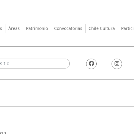
turas, las Artes y el Patrimo
s
Áreas
Patrimonio
Convocatorias
Chile Cultura
Partic
012