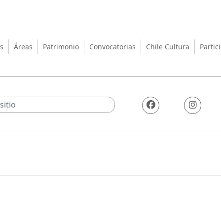
turas, las Artes y el Patrimo
s
Áreas
Patrimonio
Convocatorias
Chile Cultura
Partic