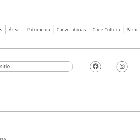
turas, las Artes y el Patrimo
s
Áreas
Patrimonio
Convocatorias
Chile Cultura
Partic
018