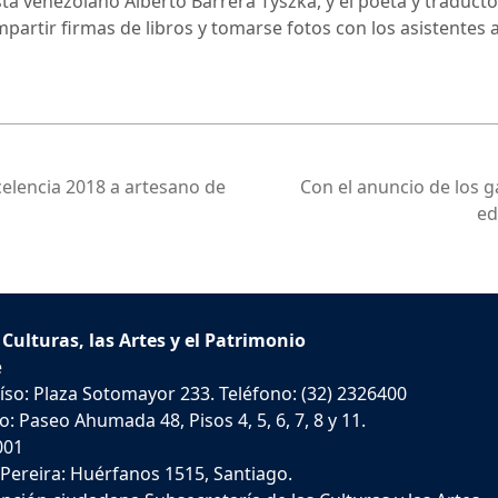
sta venezolano Alberto Barrera Tyszka, y el poeta y traducto
mpartir firmas de libros y tomarse fotos con los asistentes 
celencia 2018 a artesano de
Con el anuncio de los g
ed
 Culturas, las Artes y el Patrimonio
e
íso: Plaza Sotomayor 233. Teléfono: (32) 2326400
: Paseo Ahumada 48, Pisos 4, 5, 6, 7, 8 y 11.
001
 Pereira: Huérfanos 1515, Santiago.