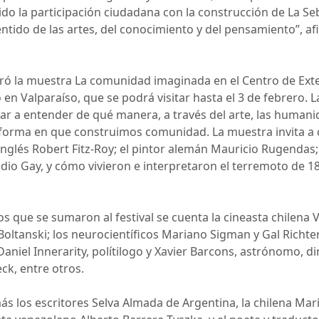
o la participación ciudadana con la construcción de La Se
ntido de las artes, del conocimiento y del pensamiento”, af
uró la muestra La comunidad imaginada en el Centro de Exte
o en Valparaíso, que se podrá visitar hasta el 3 de febrero. 
ar a entender de qué manera, a través del arte, las humani
a forma en que construimos comunidad. La muestra invita a 
inglés Robert Fitz-Roy; el pintor alemán Mauricio Rugendas;
laudio Gay, y cómo vivieron e interpretaron el terremoto de 
que se sumaron al festival se cuenta la cineasta chilena V
Boltanski; los neurocientíficos Mariano Sigman y Gal Richter
aniel Innerarity, polítilogo y Xavier Barcons, astrónomo, di
k, entre otros.
 los escritores Selva Almada de Argentina, la chilena Marí