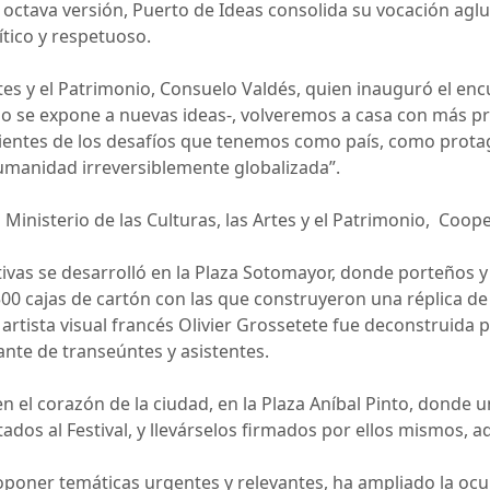
 octava versión, Puerto de Ideas consolida su vocación aglu
rítico y respetuoso.
Artes y el Patrimonio, Consuelo Valdés, quien inauguró el en
 se expone a nuevas ideas-, volveremos a casa con más pr
tes de los desafíos que tenemos como país, como protagon
manidad irreversiblemente globalizada”.
el Ministerio de las Culturas, las Artes y el Patrimonio, Co
tivas se desarrolló en la Plaza Sotomayor, donde porteños 
500 cajas de cartón con las que construyeron una réplica de
 artista visual francés Olivier Grossetete fue deconstruida 
ante de transeúntes y asistentes.
 en el corazón de la ciudad, en la Plaza Aníbal Pinto, donde
itados al Festival, y llevárselos firmados por ellos mismos, 
proponer temáticas urgentes y relevantes, ha ampliado la oc