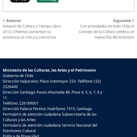
Anterior
Siguiente
Anuario de Cultura y Tiempo Libre
Con actividades en todo Chile el
2012: Chilenos aumentan su
Consejo de la Cultura celebra un
asistencia al cine y a conciertos
nuevo Día del Artesano
Ministerio de las Culturas, las Artes y el Patrimonio
Gobierno de Chile
Dirección Valparaíso: Plaza Sotomayor 233. Teléfono: (32)
2326400
Dirección Santiago: Paseo Ahumada 48, Pisos 4, 5, 6, 7, 8 y
11.
Teléfono: 226189001
Dirección Palacio Pereira: Huérfanos 1515, Santiago.
Formulario de atención ciudadana Subsecretaría de las
Culturas y las Artes
Formulario de atención ciudadana Servicio Nacional del
Patrimonio Cultural
Política de Privacidad