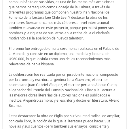
como un hábito en sus vidas, es una de las metas más ambiciosas
que hemos perseguido como Consejo de la Cultura, a través de
diferentes programas que componen nuestro Plan Nacional de
Fomento de la Lectura Lee Chile Lee. Y destacar la obra de los
escritores Iberoamericanos más célebres a nivel internacional
también es avanzar en este proyecto, porque permitirá poner sus
nombres y la riqueza de sus letras en la retina de la ciudadanía,
motivando así la aparición de nuevos talentos”.
El premio fue entregado en una ceremonia realizada en el Palacio de
la Moneda, y consiste en un diploma, una medalla y la suma de
US60.000, lo que lo sitúa como uno de los reconocimientos más
relevantes de habla hispana.
La deliberación fue realizada por un jurado internacional compuesto
por la cronista y escritora argentina Leila Guerrero, el escritor
colombiano Juan Gabriel Vásquez, el escritor peruano Alonso Cueto,
el ganador del Premio del Consejo Nacional del Libro y la Lectura a
las mejores obras literarias de autores nacionales publicados e
inéditos, Alejandro Zambra; y el escritor y doctor en literatura, Álvaro
Bisama.
Éstos destacaron la obra de Piglia por su “voluntad radical de ampliar,
con cada libro, la noción de lo que la literatura puede hacer. Sus
novelas y sus cuentos -pero también sus ensayos, consciente y