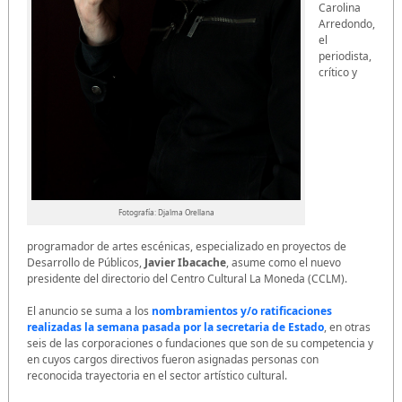
Carolina
Arredondo,
el
periodista,
crítico y
Fotografía: Djalma Orellana
programador de artes escénicas, especializado en proyectos de
Desarrollo de Públicos,
Javier Ibacache
, asume como el nuevo
presidente del directorio del Centro Cultural La Moneda (CCLM).
El anuncio se suma a los
nombramientos y/o ratificaciones
realizadas la semana pasada por la secretaria de Estado
, en otras
seis de las corporaciones o fundaciones que son de su competencia y
en cuyos cargos directivos fueron asignadas personas con
reconocida trayectoria en el sector artístico cultural.