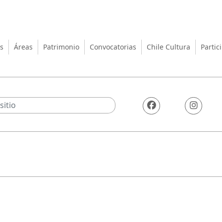
turas, las Artes y el Patrimo
s
Áreas
Patrimonio
Convocatorias
Chile Cultura
Partic