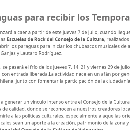
aguas para recibir los Tempora
ará a caer a partir de este jueves 7 de julio, cuando lleg
 las
Escuelas de Rock del Consejo de la Cultura
, realizado
a abrir los paraguas para iniciar los chubascos musicales d
 Ganjas y Lautaro Rodríguez.
 se pasará el frío de los jueves 7, 14, 21 y viernes 29 de jul
s, con entrada liberada.La actividad nace en un afán por ge
hilena, junto con fomentar la participación de la ciudadanía
 a generar un vínculo intenso entre el Consejo de la Cultur
 de calidad, donde se reconocen a nuestros creadores locale
e a las políticas culturales, especialmente a aquellas or
ocales sean un aporte a la creación, patrimonio de la zona y
ional del Consejo de la Cultura de Valparaíso
.