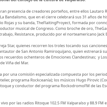
ran presencia de creadores porteños, entre ellos Lautaro 
La Bandalismo, que en el cierre celebrará sus 31 años de hi
io Rojas y su banda, TheFlaitingProyect, formada por conn
y productor musical de Congreso. Como broche de oro, TheGa
rabajo, Resistance, producido por el norteamericano Jack 
reja Star, quienes recorren los troles tocando sus cancione
l cantautor de San Antonio Ramiroquijano, quien estrenará s
os recuerdos ochenteros de Emociones Clandestinas; y Los
de Viña del Mar.
 por una comisión especializada compuesta por los periodist
etelier, programa Rockceanía); los músicos Hugo Pirovic (C
o Ritoque y conductor del programa RockodromoFM de las Es
vivo por las radios Ritoque 102.5 FM Valparaíso y 88.9 FM en