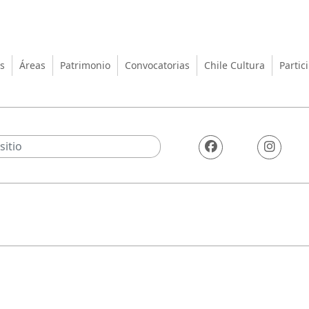
turas, las Artes y el Patrimo
s
Áreas
Patrimonio
Convocatorias
Chile Cultura
Partic