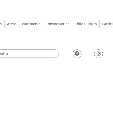
turas, las Artes y el Patrimo
s
Áreas
Patrimonio
Convocatorias
Chile Cultura
Partic