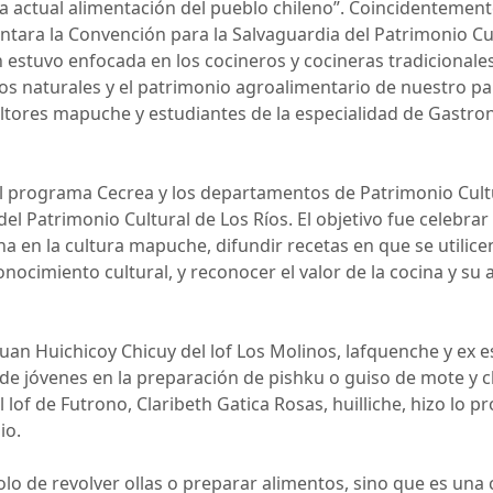
 la actual alimentación del pueblo chileno”. Coincidentemen
tara la Convención para la Salvaguardia del Patrimonio Cul
n estuvo enfocada en los cocineros y cocineras tradicionale
os naturales y el patrimonio agroalimentario de nuestro paí
ltores mapuche y estudiantes de la especialidad de Gastro
el programa Cecrea y los departamentos de Patrimonio Cultu
del Patrimonio Cultural de Los Ríos. El objetivo fue celebrar
na en la cultura mapuche, difundir recetas en que se utilice
cimiento cultural, y reconocer el valor de la cocina y su ap
an Huichicoy Chicuy del lof Los Molinos, lafquenche y ex e
 de jóvenes en la preparación de pishku o guiso de mote y 
of de Futrono, Claribeth Gatica Rosas, huilliche, hizo lo pr
io.
lo de revolver ollas o preparar alimentos, sino que es una 