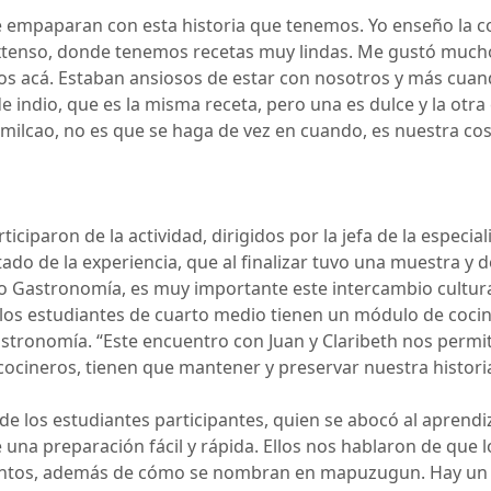
 se empaparan con esta historia que tenemos. Yo enseño la
extenso, donde tenemos recetas muy lindas. Me gustó mucho
s acá. Estaban ansiosos de estar con nosotros y más cuan
de indio, que es la misma receta, pero una es dulce y la otr
milcao, no es que se haga de vez en cuando, es nuestra co
iciparon de la actividad, dirigidos por la jefa de la especi
tado de la experiencia, que al finalizar tuvo una muestra y
o Gastronomía, es muy importante este intercambio cultur
 los estudiantes de cuarto medio tienen un módulo de cocina
astronomía. “Este encuentro con Juan y Claribeth nos permit
ocineros, tienen que mantener y preservar nuestra historia
de los estudiantes participantes, quien se abocó al aprendiz
 una preparación fácil y rápida. Ellos nos hablaron de que
mentos, además de cómo se nombran en mapuzugun. Hay un 