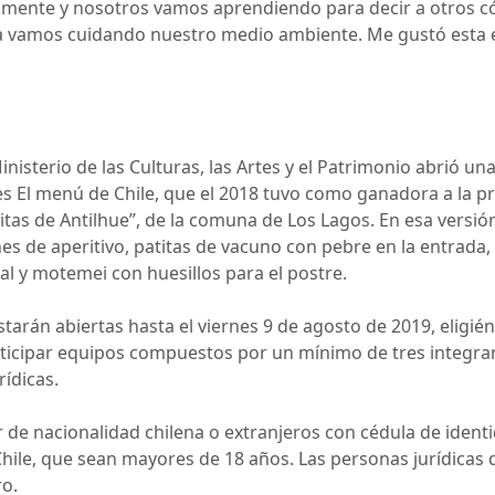
uamente y nosotros vamos aprendiendo para decir a otros c
 vamos cuidando nuestro medio ambiente. Me gustó esta ex
Ministerio de las Culturas, las Artes y el Patrimonio abrió u
s El menú de Chile, que el 2018 tuvo como ganadora a la pr
itas de Antilhue”, de la comuna de Los Lagos. En esa versi
 de aperitivo, patitas de vacuno con pebre en la entrada, 
l y motemei con huesillos para el postre.
starán abiertas hasta el viernes 9 de agosto de 2019, eligi
icipar equipos compuestos por un mínimo de tres integran
ídicas.
 de nacionalidad chilena o extranjeros con cédula de identi
e Chile, que sean mayores de 18 años. Las personas jurídicas
ro.