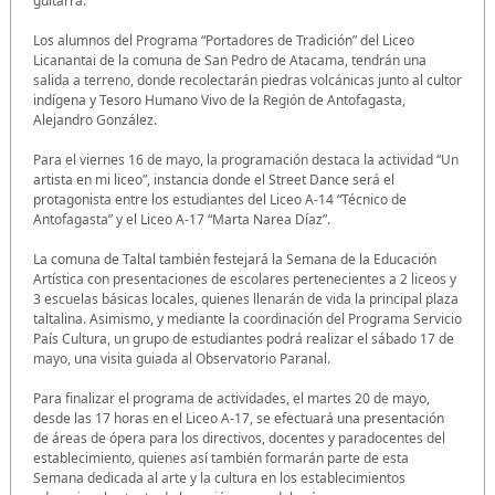
guitarra.
Los alumnos del Programa “Portadores de Tradición” del Liceo
Licanantai de la comuna de San Pedro de Atacama, tendrán una
salida a terreno, donde recolectarán piedras volcánicas junto al cultor
indígena y Tesoro Humano Vivo de la Región de Antofagasta,
Alejandro González.
Para el viernes 16 de mayo, la programación destaca la actividad “Un
artista en mi liceo”, instancia donde el Street Dance será el
protagonista entre los estudiantes del Liceo A-14 “Técnico de
Antofagasta” y el Liceo A-17 “Marta Narea Díaz”.
La comuna de Taltal también festejará la Semana de la Educación
Artística con presentaciones de escolares pertenecientes a 2 liceos y
3 escuelas básicas locales, quienes llenarán de vida la principal plaza
taltalina. Asimismo, y mediante la coordinación del Programa Servicio
País Cultura, un grupo de estudiantes podrá realizar el sábado 17 de
mayo, una visita guiada al Observatorio Paranal.
Para finalizar el programa de actividades, el martes 20 de mayo,
desde las 17 horas en el Liceo A-17, se efectuará una presentación
de áreas de ópera para los directivos, docentes y paradocentes del
establecimiento, quienes así también formarán parte de esta
Semana dedicada al arte y la cultura en los establecimientos