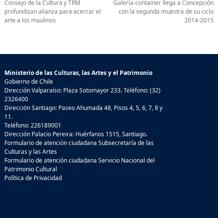
Consejo de la Cultura y TRM
Galería-container llega a Concepción
profundizan alianza para acercar el
con la segunda muestra de su ciclo
arte a los maulinos
2014-2015
Ministerio de las Culturas, las Artes y el Patrimonio
Gobierno de Chile
Dirección Valparaíso: Plaza Sotomayor 233. Teléfono: (32)
2326400
Dirección Santiago: Paseo Ahumada 48, Pisos 4, 5, 6, 7, 8 y
11.
Teléfono: 226189001
Dirección Palacio Pereira: Huérfanos 1515, Santiago.
Formulario de atención ciudadana Subsecretaría de las
Culturas y las Artes
Formulario de atención ciudadana Servicio Nacional del
Patrimonio Cultural
Política de Privacidad