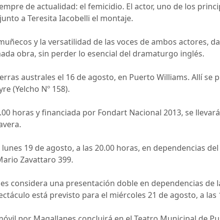
empre de actualidad: el femicidio. El actor, uno de los princ
junto a Teresita Iacobelli el montaje.
 muñecos y la versatilidad de las voces de ambos actores, d
ada obra, sin perder lo esencial del dramaturgo inglés.
ierras australes el 16 de agosto, en Puerto Williams. Allí se 
yre (Yelcho Nº 158).
.00 horas y financiada por Fondart Nacional 2013, se llevará
avera.
l lunes 19 de agosto, a las 20.00 horas, en dependencias del
Mario Zavattaro 399.
les considera una presentación doble en dependencias de 
ectáculo está previsto para el miércoles 21 de agosto, a las 
nmóvil por Magallanes concluirá en el Teatro Municipal de 