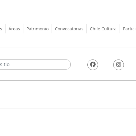
turas, las Artes y el Patrimo
s
Áreas
Patrimonio
Convocatorias
Chile Cultura
Partic