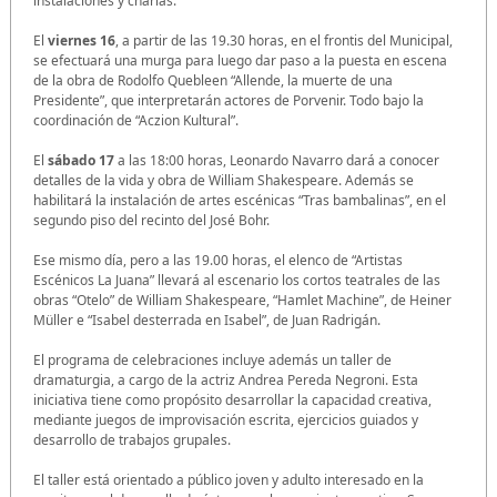
instalaciones y charlas.
El
viernes 16
, a partir de las 19.30 horas, en el frontis del Municipal,
se efectuará una murga para luego dar paso a la puesta en escena
de la obra de Rodolfo Quebleen “Allende, la muerte de una
Presidente”, que interpretarán actores de Porvenir. Todo bajo la
coordinación de “Aczion Kultural”.
El
sábado 17
a las 18:00 horas, Leonardo Navarro dará a conocer
detalles de la vida y obra de William Shakespeare. Además se
habilitará la instalación de artes escénicas “Tras bambalinas”, en el
segundo piso del recinto del José Bohr.
Ese mismo día, pero a las 19.00 horas, el elenco de “Artistas
Escénicos La Juana” llevará al escenario los cortos teatrales de las
obras “Otelo” de William Shakespeare, “Hamlet Machine”, de Heiner
Müller e “Isabel desterrada en Isabel”, de Juan Radrigán.
El programa de celebraciones incluye además un taller de
dramaturgia, a cargo de la actriz Andrea Pereda Negroni. Esta
iniciativa tiene como propósito desarrollar la capacidad creativa,
mediante juegos de improvisación escrita, ejercicios guiados y
desarrollo de trabajos grupales.
El taller está orientado a público joven y adulto interesado en la