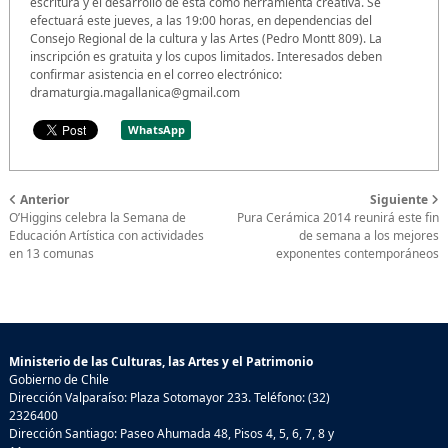
escritura y el desarrollo de ésta como herramienta creativa. Se
efectuará este jueves, a las 19:00 horas, en dependencias del
Consejo Regional de la cultura y las Artes (Pedro Montt 809). La
inscripción es gratuita y los cupos limitados. Interesados deben
confirmar asistencia en el correo electrónico:
dramaturgia.magallanica@gmail.com
WhatsApp
Anterior
Siguiente
O’Higgins celebra la Semana de
Pura Cerámica 2014 reunirá este fin
Educación Artística con actividades
de semana a los mejores
en 13 comunas
exponentes contemporáneos
Ministerio de las Culturas, las Artes y el Patrimonio
Gobierno de Chile
Dirección Valparaíso: Plaza Sotomayor 233. Teléfono: (32)
2326400
Dirección Santiago: Paseo Ahumada 48, Pisos 4, 5, 6, 7, 8 y