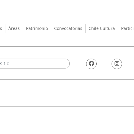
turas, las Artes y el Patrimo
s
Áreas
Patrimonio
Convocatorias
Chile Cultura
Partic