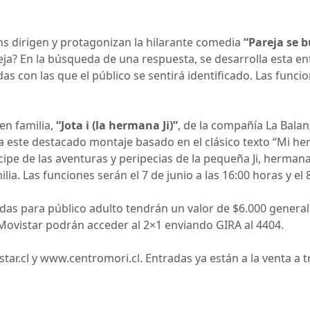
ns dirigen y protagonizan la hilarante comedia
“Pareja se 
reja? En la búsqueda de una respuesta, se desarrolla esta e
s con las que el público se sentirá identificado. Las funcion
en familia,
“Jota i (la hermana Ji)”
, de la compañía La Balan
a este destacado montaje basado en el clásico texto “Mi her
ícipe de las aventuras y peripecias de la pequeña Ji, herm
lia. Las funciones serán el 7 de junio a las 16:00 horas y el 
idas para público adulto tendrán un valor de $6.000 general.
 Movistar podrán acceder al 2×1 enviando GIRA al 4404.
r.cl y www.centromori.cl. Entradas ya están a la venta a 