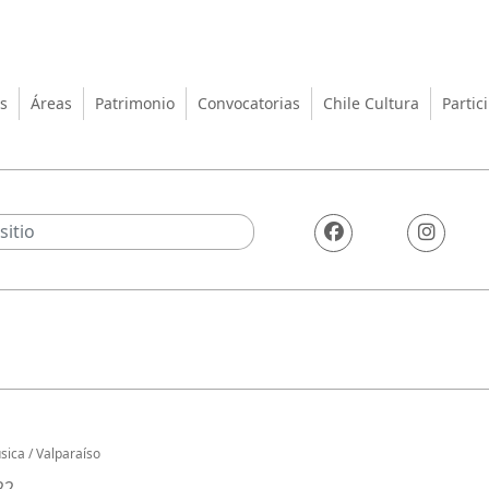
turas, las Artes y el Patrimo
s
Áreas
Patrimonio
Convocatorias
Chile Cultura
Partic
sica
/
Valparaíso
22