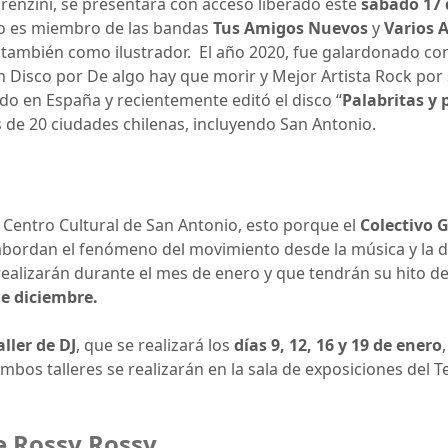
orenzini, se presentará con acceso liberado este
sábado 17 
co es miembro de las bandas
Tus Amigos Nuevos
y
Varios A
 también como ilustrador. El año 2020, fue galardonado co
n Disco por De algo hay que morir y Mejor Artista Rock por
do en España y recientemente editó el disco “
Palabritas y 
de 20 ciudades chilenas, incluyendo San Antonio.
l Centro Cultural de San Antonio, esto porque el
Colectivo
 abordan el fenómeno del movimiento desde la música y la d
ealizarán durante el mes de enero y que tendrán su hito de 
de diciembre.
aller de DJ
, que se realizará los
días 9, 12, 16 y 19 de enero
Ambos talleres se realizarán en la sala de exposiciones del T
e Rossy Rossy