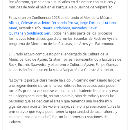
Rockódromo, que celebra sus 19 años en diciembre con músicos y
músicas de todo el país en el Parque Alejo Barrios de Valparaíso.
Estuvieron en Confluencia 2023 celebrando el Mes de la Música
Allchik
,
Celeste Anacletxx
,
Fernando Pro-sa
,
Jorge Fortune
,
Luciano
Auad
, Artemisa Trío,
Naara Andariega
,
Rastádos
,
Savir
Quintana
y
SoulBlack Gen
. Todos han sido parte de los
procesos
formativos telemáticos que dictaron las Escuelas de Rock en Aysén,
programa de Ministerio de las Culturas, las Artes y el Patrimonio.
El jurado estuvo compuesto por el encargado de Cultura de la
Municipalidad de Aysén, Cristián Tórres; representando a Escuelas de
Rock, Ricardo Saavedra; y el seremi e Culturas Aysén, Felipe Quiroz.
La decisión final puso en la ruta a Valparaíso a Celeste Anacletxx.
“Estoy feliz porque claramente ha sido un camino demasiado largo en
una región donde claramente son difíciles los espacios para poder
tocar. Es primera vez que se va una banda disidente femenina y eso
es un logro comunitario, no tan solo mío, sino de todas y todes las
personas que se dedican al arte y que tenemos una brecha muy
gigante para acortar. Se vio el ensayo, ser vio la preparación (…) Es la
primera vez que voy a poder tener la oportunidad de tocar afuera y
eso me emociona mucho”, fueron las primeras creaciones de
Celeste.