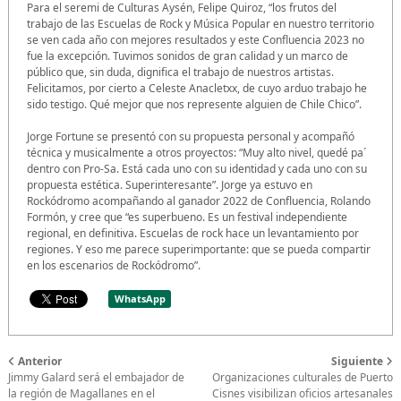
Para el seremi de Culturas Aysén, Felipe Quiroz, “los frutos del
trabajo de las Escuelas de Rock y Música Popular en nuestro territorio
se ven cada año con mejores resultados y este Confluencia 2023 no
fue la excepción. Tuvimos sonidos de gran calidad y un marco de
público que, sin duda, dignifica el trabajo de nuestros artistas.
Felicitamos, por cierto a Celeste Anacletxx, de cuyo arduo trabajo he
sido testigo. Qué mejor que nos represente alguien de Chile Chico”.
Jorge Fortune se presentó con su propuesta personal y acompañó
técnica y musicalmente a otros proyectos: “Muy alto nivel, quedé pa´
dentro con Pro-Sa. Está cada uno con su identidad y cada uno con su
propuesta estética. Superinteresante”. Jorge ya estuvo en
Rockódromo acompañando al ganador 2022 de Confluencia, Rolando
Formón, y cree que “es superbueno. Es un festival independiente
regional, en definitiva. Escuelas de rock hace un levantamiento por
regiones. Y eso me parece superimportante: que se pueda compartir
en los escenarios de Rockódromo”.
WhatsApp
Anterior
Siguiente
Jimmy Galard será el embajador de
Organizaciones culturales de Puerto
la región de Magallanes en el
Cisnes visibilizan oficios artesanales