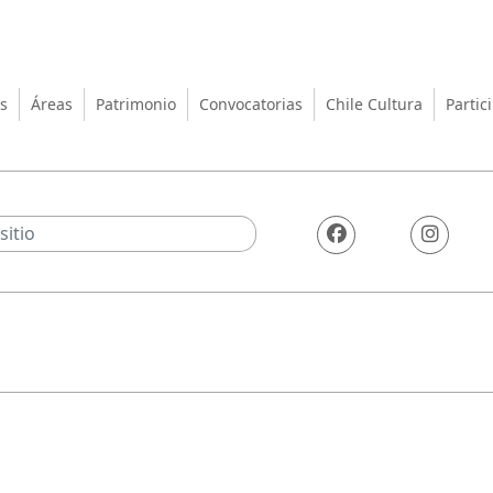
turas, las Artes y el Patrimo
s
Áreas
Patrimonio
Convocatorias
Chile Cultura
Partic