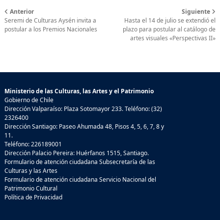
Anterior
Siguiente
Seremi de Culturas Aysén invita a
Hasta el 14 de julio se extendió el
postular a los Premios Nacionales
plazo para postular al catálogo de
artes visuales «Perspectivas II»
Ministerio de las Culturas, las Artes y el Patrimonio
Gobierno de Chile
Dirección Valparaíso: Plaza Sotomayor 233. Teléfono: (32)
2326400
Dirección Santiago: Paseo Ahumada 48, Pisos 4, 5, 6, 7, 8 y
11.
Teléfono: 226189001
Dirección Palacio Pereira: Huérfanos 1515, Santiago.
Formulario de atención ciudadana Subsecretaría de las
Culturas y las Artes
Formulario de atención ciudadana Servicio Nacional del
Patrimonio Cultural
Política de Privacidad