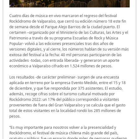
Cuatro días de música en vivo marcaron el regreso del festival
Rockódromo de Valparaíso, que cerró su edición número 18 este fin
de semana desde el Parque Alejo Barrios de la ciudad puerto. El
certamen –organizado por el Ministerio de las Culturas, las Artes y el
Patrimonio a través de su programa Escuelas de Rock y Música
Popular- volvió a las ediciones presenciales tras dos años de
versiones digitales, y al cierre, los números hablan de su versión más
exitosa del festival a la fecha: 40 mil personas participaron de las
actividades -todas, con entrada liberada- y generaron un aporte
económico a Valparaíso cifrado en 1.524 millones de pesos.
Los resultados -de carácter preliminar- surgen de una encuesta
aplicada en terreno por la empresa Evento Medido, entre el 15 y 18
de diciembre, y que fue respondida por 375 asistentes. El estudio,
además, recoge cifras sobre el turismo cultural motivado por
Rockódromo 2022: un 17% del público correspondió a visitantes
provenientes de fuera del Gran Valparaíso y se calcula que el gasto
total de estos visitantes en la localidad rondó los 285 millones de
pesos.
“Es muy importante para nosotros volver a la presencialidad y
Rockódromo, el festival de música chilena más grande del país,
gratuito y público, fue un espacio donde miles de personas pudieron