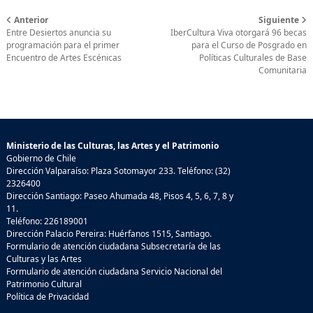
Anterior
Siguiente
Entre Desiertos anuncia su
IberCultura Viva otorgará 96 becas
programación para el primer
para el Curso de Posgrado en
Encuentro de Artes Escénicas
Políticas Culturales de Base
Comunitaria
Ministerio de las Culturas, las Artes y el Patrimonio
Gobierno de Chile
Dirección Valparaíso: Plaza Sotomayor 233. Teléfono: (32)
2326400
Dirección Santiago: Paseo Ahumada 48, Pisos 4, 5, 6, 7, 8 y
11.
Teléfono: 226189001
Dirección Palacio Pereira: Huérfanos 1515, Santiago.
Formulario de atención ciudadana Subsecretaría de las
Culturas y las Artes
Formulario de atención ciudadana Servicio Nacional del
Patrimonio Cultural
Política de Privacidad