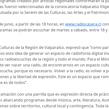
rogramas creados por artistas regionales conformarán la pa
as fueron seleccionadas de la convocatoria Valparaíso Elige 
lsada por la Seremi de las Culturas, las Artes y el Patrimon
junio, a partir de las 18 horas, en
www.radiocasera.cl
con 
ogramas se podrán escuchar de martes a sábado, entre 18 y 
Culturas de la Región de Valparaíso, expresó que “como par
s esta idea de generar un espacio de radiofonía digital invi
os radioescuchas de la región y todo el mundo. Para el Minist
e ver nacer una radio, de encontrarnos en un espacio cult
cucha, porque es necesario. Volver a la radio, es volver a 
ciones y la libertad de expresión. Este es un espacio que r
ue es de todos”.
ación con una parrilla que es expresión directa de práctic
as abarcando programas desde música, arte, literatura, ilust
as sobre territorios, cultural local y contingencia. Toda 