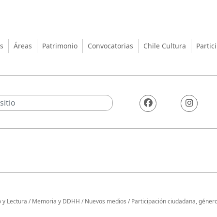
turas, las Artes y el Patrimo
s
Áreas
Patrimonio
Convocatorias
Chile Cultura
Partic
o y Lectura
/
Memoria y DDHH
/
Nuevos medios
/
Participación ciudadana, género