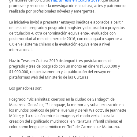
ganadores del concurso
Haz tu Tesis en Cultura 2019
, que busca
promover y reconocer la investigación en cultura, artes y patrimonio
realizada por profesionales nóveles y emergentes.
La iniciativa invitó a presentar ensayos inéditos elaborados a partir
de tesis de pregrado y posgrado (magíster y doctorado) o proyectos
de titulación -u otra denominación equivalente-, evaluados con
posterioridad al mes de enero de 2016, con nota igual o superior a
6.0 en el sistema chileno o la evaluación equivalente a nivel
internacional.
Haz tu Tesis en Cultura 2019 distinguió tres postulaciones de
pregrado y tres de posgrado con un monto en dinero ($500.000 y
$1.000.000, respectivamente) y la publicación del ensayo en
plataformas web del Ministerio de las Culturas
Los ganadores son:
Posgrado: “Bicianimitas: cuerpos en la ciudad de Santiago”, de
Macarena González; “El lenguaje, la memoria y subalternización en
los mundos poéticos de Jaime Huenún y Derek Walcott”, de Jeannette
Müller; y “La relación entre la imagen y el modo verbal para la
creación del significado multimodal en literatura infantil chilena: el
color como lenguaje semiótico en Tot”, de Carmen Luz Maturana.