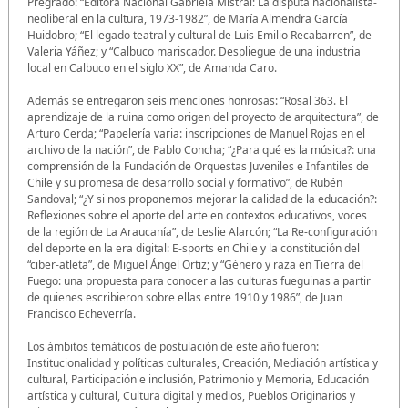
Pregrado: “Editora Nacional Gabriela Mistral: La disputa nacionalista-
neoliberal en la cultura, 1973-1982”, de María Almendra García
Huidobro; “El legado teatral y cultural de Luis Emilio Recabarren”, de
Valeria Yáñez; y “Calbuco mariscador. Despliegue de una industria
local en Calbuco en el siglo XX”, de Amanda Caro.
Además se entregaron seis menciones honrosas: “Rosal 363. El
aprendizaje de la ruina como origen del proyecto de arquitectura”, de
Arturo Cerda; “Papelería varia: inscripciones de Manuel Rojas en el
archivo de la nación”, de Pablo Concha; “¿Para qué es la música?: una
comprensión de la Fundación de Orquestas Juveniles e Infantiles de
Chile y su promesa de desarrollo social y formativo”, de Rubén
Sandoval; “¿Y si nos proponemos mejorar la calidad de la educación?:
Reflexiones sobre el aporte del arte en contextos educativos, voces
de la región de La Araucanía”, de Leslie Alarcón; “La Re-configuración
del deporte en la era digital: E-sports en Chile y la constitución del
“ciber-atleta”, de Miguel Ángel Ortiz; y “Género y raza en Tierra del
Fuego: una propuesta para conocer a las culturas fueguinas a partir
de quienes escribieron sobre ellas entre 1910 y 1986”, de Juan
Francisco Echeverría.
Los ámbitos temáticos de postulación de este año fueron:
Institucionalidad y políticas culturales, Creación, Mediación artística y
cultural, Participación e inclusión, Patrimonio y Memoria, Educación
artística y cultural, Cultura digital y medios, Pueblos Originarios y