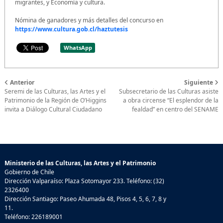
migrantes, y Economía y cultura.
Nómina de ganadores y más detalles del concurso en
https://www.cultura.gob.cl/haztutesis
WhatsApp
Anterior
Siguiente
Seremi de las Culturas, las Artes y el
Subsecretario de las Culturas asiste
Patrimonio de la Región de O’Higgins
a obra circense “El esplendor de la
invita a Diálogo Cultural Ciudadano
fealdad” en centro del SENAME
Ministerio de las Culturas, las Artes y el Patrimonio
Gobierno de Chile
Dirección Valparaíso: Plaza Sotomayor 233. Teléfono: (32)
2326400
Dirección Santiago: Paseo Ahumada 48, Pisos 4, 5, 6, 7, 8 y
11.
Teléfono: 226189001