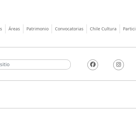
turas, las Artes y el Patrimo
s
Áreas
Patrimonio
Convocatorias
Chile Cultura
Partic