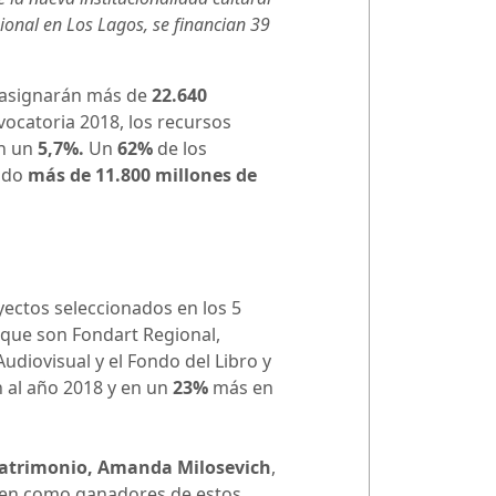
ional en Los Lagos, se financian 39
io asignarán más de
22.640
vocatoria 2018, los recursos
an un
5,7%.
Un
62%
de los
ando
más de 11.800 millones de
yectos seleccionados en los 5
, que son Fondart Regional,
udiovisual y el Fondo del Libro y
n al año 2018 y en un
23%
más en
l Patrimonio, Amanda Milosevich
,
cen como ganadores de estos