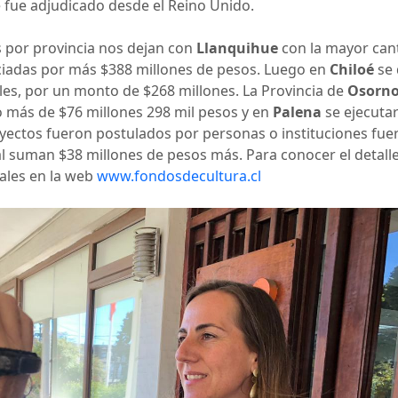
e fue adjudicado desde el Reino Unido.
s por provincia nos dejan con
Llanquihue
con la mayor can
ciadas por más $388 millones de pesos. Luego en
Chiloé
se 
iales, por un monto de $268 millones. La Provincia de
Osorn
o más de $76 millones 298 mil pesos y en
Palena
se ejecuta
yectos fueron postulados por personas o instituciones fuera
al suman $38 millones de pesos más. Para conocer el detal
iales en la web
www.fondosdecultura.cl