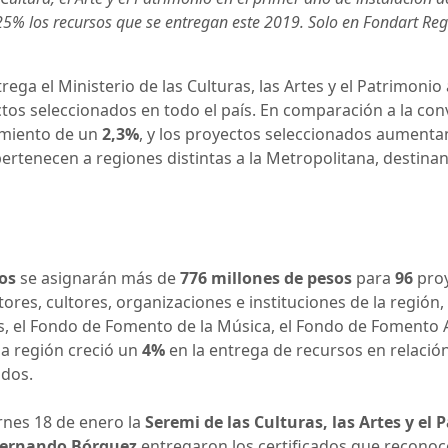
25% los recursos que se entregan este 2019. Solo en Fondart Reg
rega el Ministerio de las Culturas, las Artes y el Patrimon
tos seleccionados en todo el país. En comparación a la con
imiento de un
2,3%
, y los proyectos seleccionados aument
pertenecen a regiones distintas a la Metropolitana, destin
os
se asignarán más de
776 millones de pesos
para
96
pro
tores, cultores, organizaciones e instituciones de la región
es, el Fondo de Fomento de la Música, el Fondo de Fomento A
 la región creció un
4%
en la entrega de recursos en relació
ados.
rnes 18 de enero la
Seremi de las Culturas, las Artes y e
Fernando Bórquez
entregaron los certificados que recono