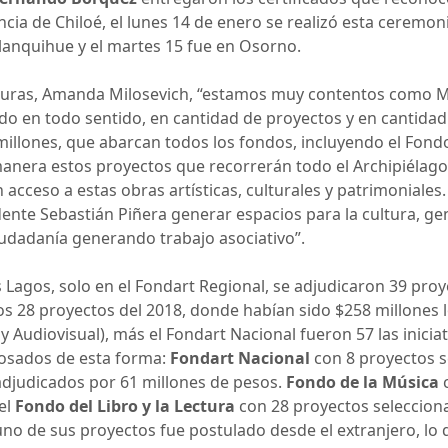
vincia de Chiloé, el lunes 14 de enero se realizó esta cere
Llanquihue y el martes 15 fue en Osorno.
lturas, Amanda Milosevich, “estamos muy contentos como Mi
o en todo sentido, en cantidad de proyectos y en cantidad 
illones, que abarcan todos los fondos, incluyendo el Fondo 
nera estos proyectos que recorrerán todo el Archipiélago 
acceso a estas obras artísticas, culturales y patrimoniales
nte Sebastián Piñera generar espacios para la cultura, ge
ciudadanía generando trabajo asociativo”.
s Lagos, solo en el Fondart Regional, se adjudicaron 39 proy
s 28 proyectos del 2018, donde habían sido $258 millones l
 y Audiovisual), más el Fondart Nacional fueron 57 las inici
losados de esta forma:
Fondart Nacional
con 8 proyectos s
djudicados por 61 millones de pesos.
Fondo de la Música
c
el
Fondo del Libro y la Lectura
con 28 proyectos selecciona
no de sus proyectos fue postulado desde el extranjero, lo 