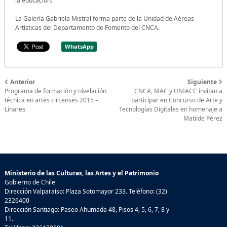
la educación.
La Galería Gabriela Mistral forma parte de la Unidad de Aéreas
Artísticas del Departamento de Fomento del CNCA.
WhatsApp
Anterior
Siguiente
Programa de formación y nivelación
CNCA, MAC y UNIACC invitan a
técnica en artes circenses 2015 –
participar en Concurso de Arte y
Linares
Tecnologías Digitales en homenaje a
Matilde Pérez
Ministerio de las Culturas, las Artes y el Patrimonio
Gobierno de Chile
Dirección Valparaíso: Plaza Sotomayor 233. Teléfono: (32)
2326400
Dirección Santiago: Paseo Ahumada 48, Pisos 4, 5, 6, 7, 8 y
11.