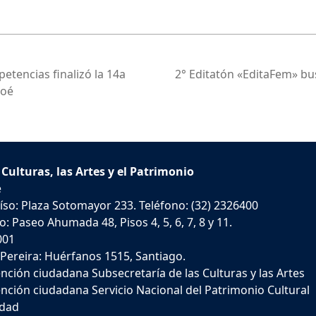
etencias finalizó la 14a
2° Editatón «EditaFem» bus
loé
 Culturas, las Artes y el Patrimonio
e
íso: Plaza Sotomayor 233. Teléfono: (32) 2326400
: Paseo Ahumada 48, Pisos 4, 5, 6, 7, 8 y 11.
001
 Pereira: Huérfanos 1515, Santiago.
nción ciudadana Subsecretaría de las Culturas y las Artes
nción ciudadana Servicio Nacional del Patrimonio Cultural
idad