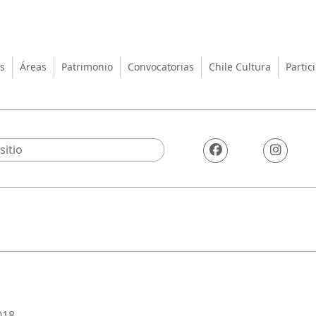
turas, las Artes y el Patrimo
s
Áreas
Patrimonio
Convocatorias
Chile Cultura
Partic
018