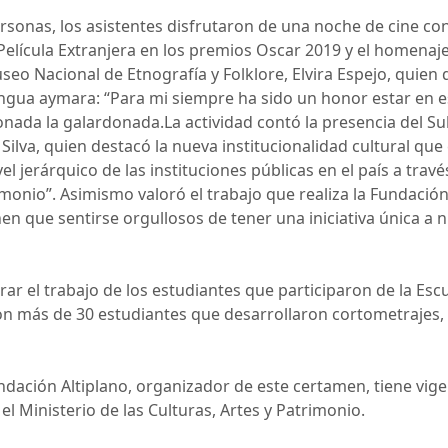
sonas, los asistentes disfrutaron de una noche de cine con
lícula Extranjera en los premios Oscar 2019 y el homenaje a
seo Nacional de Etnografía y Folklore, Elvira Espejo, quien d
engua aymara: “Para mi siempre ha sido un honor estar en e
ada la galardonada.La actividad contó la presencia del Sub
 Silva, quien destacó la nueva institucionalidad cultural que 
 jerárquico de las instituciones públicas en el país a travé
rimonio”. Asimismo valoró el trabajo que realiza la Fundación 
enen que sentirse orgullosos de tener una iniciativa única a n
ar el trabajo de los estudiantes que participaron de la Escu
con más de 30 estudiantes que desarrollaron cortometrajes,
ndación Altiplano, organizador de este certamen, tiene vig
el Ministerio de las Culturas, Artes y Patrimonio.