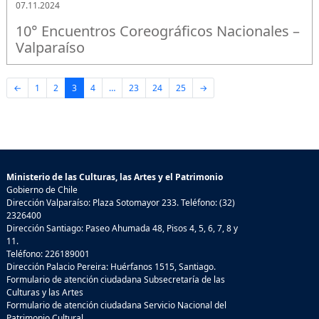
07.11.2024
10° Encuentros Coreográficos Nacionales –
Valparaíso
←
1
2
3
4
…
23
24
25
→
Ministerio de las Culturas, las Artes y el Patrimonio
Gobierno de Chile
Dirección Valparaíso: Plaza Sotomayor 233. Teléfono: (32)
2326400
Dirección Santiago: Paseo Ahumada 48, Pisos 4, 5, 6, 7, 8 y
11.
Teléfono: 226189001
Dirección Palacio Pereira: Huérfanos 1515, Santiago.
Formulario de atención ciudadana Subsecretaría de las
Culturas y las Artes
Formulario de atención ciudadana Servicio Nacional del
Patrimonio Cultural