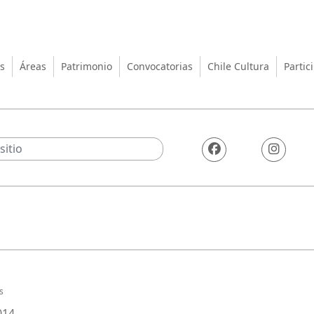
turas, las Artes y el Patrimo
s
Áreas
Patrimonio
Convocatorias
Chile Cultura
Partic
s
014