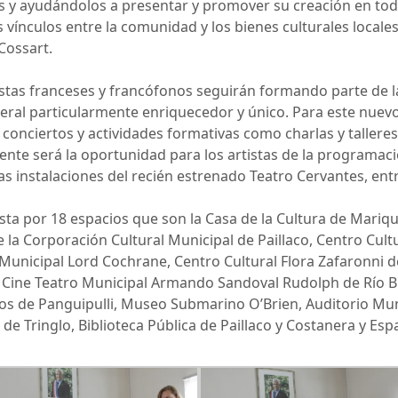
es y ayudándolos a presentar y promover su creación en toda
vínculos entre la comunidad y los bienes culturales locales”
 Cossart.
istas franceses y francófonos seguirán formando parte de l
neral particularmente enriquecedor y único. Para este nuev
 conciertos y actividades formativas como charlas y talleres
ente será la oportunidad para los artistas de la programac
 las instalaciones del recién estrenado Teatro Cervantes, ent
a por 18 espacios que son la Casa de la Cultura de Mariqui
e la Corporación Cultural Municipal de Paillaco, Centro Cult
 Municipal Lord Cochrane, Centro Cultural Flora Zafaronni d
e Cine Teatro Municipal Armando Sandoval Rudolph de Río B
gos de Panguipulli, Museo Submarino O’Brien, Auditorio Mun
 de Tringlo, Biblioteca Pública de Paillaco y Costanera y Es