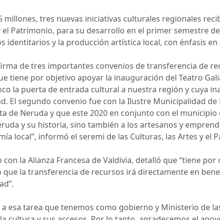
millones, tres nuevas iniciativas culturales regionales reci
 y el Patrimonio, para su desarrollo en el primer semestre d
identitarios y la producción artística local, con énfasis en
irma de tres importantes convenios de transferencia de rec
ue tiene por objetivo apoyar la inauguración del Teatro Ga
nco la puerta de entrada cultural a nuestra región y cuya i
d. El segundo convenio fue con la Ilustre Municipalidad de
uta de Neruda y que este 2020 en conjunto con el municipio
eruda y su historia, sino también a los artesanos y empren
a local”, informó el seremi de las Culturas, las Artes y el
con la Alianza Francesa de Valdivia, detalló que “tiene por 
o que la transferencia de recursos irá directamente en ben
ad”.
 a esa tarea que tenemos como gobierno y Ministerio de las 
a cultura y sus accesos. Por lo tanto, agradecemos el apoy