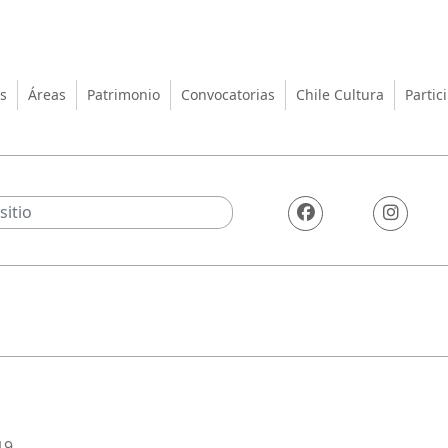
turas, las Artes y el Patrimo
s
Áreas
Patrimonio
Convocatorias
Chile Cultura
Partic
19