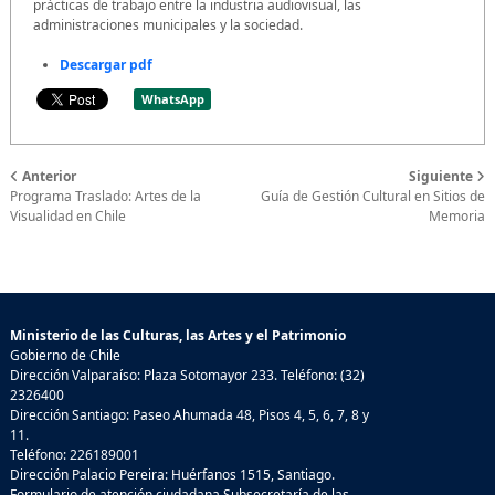
prácticas de trabajo entre la industria audiovisual, las
administraciones municipales y la sociedad.
Descargar pdf
WhatsApp
Anterior
Siguiente
Programa Traslado: Artes de la
Guía de Gestión Cultural en Sitios de
Visualidad en Chile
Memoria
Ministerio de las Culturas, las Artes y el Patrimonio
Gobierno de Chile
Dirección Valparaíso: Plaza Sotomayor 233. Teléfono: (32)
2326400
Dirección Santiago: Paseo Ahumada 48, Pisos 4, 5, 6, 7, 8 y
11.
Teléfono: 226189001
Dirección Palacio Pereira: Huérfanos 1515, Santiago.
Formulario de atención ciudadana Subsecretaría de las