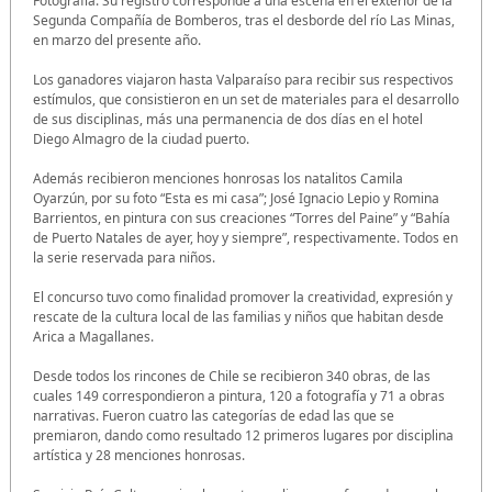
Fotografía. Su registro corresponde a una escena en el exterior de la
Segunda Compañía de Bomberos, tras el desborde del río Las Minas,
en marzo del presente año.
Los ganadores viajaron hasta Valparaíso para recibir sus respectivos
estímulos, que consistieron en un set de materiales para el desarrollo
de sus disciplinas, más una permanencia de dos días en el hotel
Diego Almagro de la ciudad puerto.
Además recibieron menciones honrosas los natalitos Camila
Oyarzún, por su foto “Esta es mi casa”; José Ignacio Lepio y Romina
Barrientos, en pintura con sus creaciones “Torres del Paine” y “Bahía
de Puerto Natales de ayer, hoy y siempre”, respectivamente. Todos en
la serie reservada para niños.
El concurso tuvo como finalidad promover la creatividad, expresión y
rescate de la cultura local de las familias y niños que habitan desde
Arica a Magallanes.
Desde todos los rincones de Chile se recibieron 340 obras, de las
cuales 149 correspondieron a pintura, 120 a fotografía y 71 a obras
narrativas. Fueron cuatro las categorías de edad las que se
premiaron, dando como resultado 12 primeros lugares por disciplina
artística y 28 menciones honrosas.