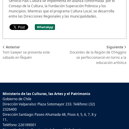
Servicio País Cultura se implementa en alianza conformada por el
Consejo de la Cultura, la Fundación Superación Pobreza y los
municipios. Mientras que el programa Cultura Local, se desarrolla
entre las Direcciones Regionales y las municipalidades.
WhatsApp
Anterior
Siguiente
Tom Sawyer se presenta este
Docentes de la Región de O’Higgins
sábado en Ñiquén
se perfeccionaron en torno a la
educación artística
Ministerio de las Culturas, las Artes y el Patrimonio
Gobierno de Chile
Dirección Valparaíso: Plaza Sotomayor 233. Teléfono: (32)
2326400
Dirección Santiago: Paseo Ahumada 48, Pisos 4, 5, 6, 7, 8 y
11.
Teléfono: 226189001