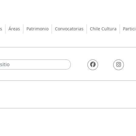
turas, las Artes y el Patrimo
s
Áreas
Patrimonio
Convocatorias
Chile Cultura
Partic