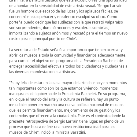
La ministra Barattini destacó que esta exposición es una oportunidad
de ahondar en la sensibilidad de este artista visual. “Sergio Larraín
fue un hombre que escapó de las luces y los aplausos fáciles, se
concentró en su quehacer y en silencio esculpió su oficio. Como
porteña puedo decir que las sutilezas con la que retrató Valparaíso
son sorprendentes, iluminó rincones y escaleras sombrías,
inmortalizando a sujetos anónimos y rescató para el tiempo un nuevo
rostro para el principal puerto de Chile”.
La secretaria de Estado señaló la importancia que tienen acercar y
abrir los museos a toda la comunidad y financiarlos adecuadamente,
para cumplir el objetivo del programa de la Presidenta Bachelet de
entregar accesibilidad efectiva a todos los ciudadanos y ciudadanas a
las diversas manifestaciones artísticas.
“Estoy feliz de estar en la casa mayor del arte chileno y en momentos
tan importantes como son los que estamos viviendo, momentos
inaugurales del gobierno de la Presidenta Bachelet. En su programa,
en lo que el mundo del arte y la cultura se refieren, hay un punto
ineludible: poner en marcha una nueva política nacional de museos
que les permita financiamiento, mejoramiento de su gestión y los
contenidos que ofrecen a la ciudadanía. Este es el contexto donde la
presente retrospectiva de Sergio Larraín tiene lugar, en pleno de un
proceso que busca definir una nueva institucionalidad para los
museos de Chile”, indicó la ministra Barattini.