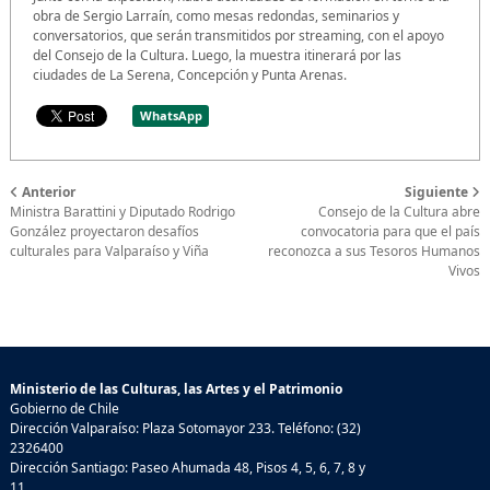
obra de Sergio Larraín, como mesas redondas, seminarios y
conversatorios, que serán transmitidos por streaming, con el apoyo
del Consejo de la Cultura. Luego, la muestra itinerará por las
ciudades de La Serena, Concepción y Punta Arenas.
WhatsApp
Anterior
Siguiente
Ministra Barattini y Diputado Rodrigo
Consejo de la Cultura abre
González proyectaron desafíos
convocatoria para que el país
culturales para Valparaíso y Viña
reconozca a sus Tesoros Humanos
Vivos
Ministerio de las Culturas, las Artes y el Patrimonio
Gobierno de Chile
Dirección Valparaíso: Plaza Sotomayor 233. Teléfono: (32)
2326400
Dirección Santiago: Paseo Ahumada 48, Pisos 4, 5, 6, 7, 8 y
11.