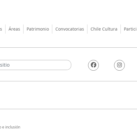
turas, las Artes y el Patrimo
s
Áreas
Patrimonio
Convocatorias
Chile Cultura
Partic
 e inclusión