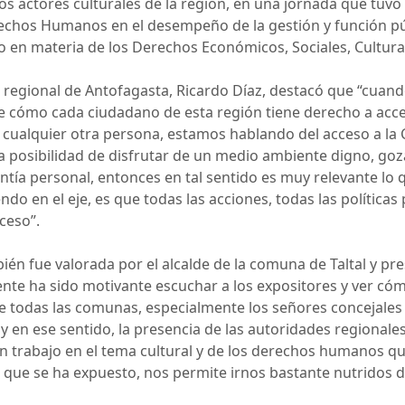
os actores culturales de la región, en una jornada que tuvo
echos Humanos en el desempeño de la gestión y función públ
do en materia de los Derechos Económicos, Sociales, Cultura
 regional de Antofagasta, Ricardo Díaz, destacó que “cua
 cómo cada ciudadano de esta región tiene derecho a acce
cualquier otra persona, estamos hablando del acceso a la C
a posibilidad de disfrutar de un medio ambiente digno, goza
ntía personal, entonces en tal sentido es muy relevante lo
do en el eje, es que todas las acciones, todas las políticas
ceso”.
bién fue valorada por el alcalde de la comuna de Taltal y pr
ente ha sido motivante escuchar a los expositores y ver c
 de todas las comunas, especialmente los señores concejale
en ese sentido, la presencia de las autoridades regionales
n trabajo en el tema cultural y de los derechos humanos qu
a que se ha expuesto, nos permite irnos bastante nutridos d