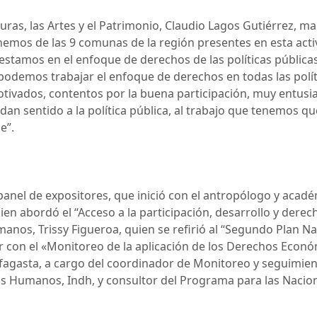
turas, las Artes y el Patrimonio, Claudio Lagos Gutiérrez, m
enemos de las 9 comunas de la región presentes en esta act
estamos en el enfoque de derechos de las políticas pública
odemos trabajar el enfoque de derechos en todas las polí
 motivados, contentos por la buena participación, muy entu
e dan sentido a la política pública, al trabajo que tenemos
e”.
panel de expositores, que inició con el antropólogo y acadé
en abordó el “Acceso a la participación, desarrollo y derech
manos, Trissy Figueroa, quien se refirió al “Segundo Plan
ar con el «Monitoreo de la aplicación de los Derechos Económ
fagasta, a cargo del coordinador de Monitoreo y seguimient
os Humanos, Indh, y consultor del Programa para las Nacion