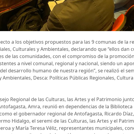
cto a los objetivos propuestos para las 9 comunas de la r
ales, Culturales y Ambientales, declarando que “ellos dan 
ales de las comunidades, con el compromiso de la promoció
stentes a nivel comunal, regional y nacional, siendo un apor
del desarrollo humano de nuestra región”, se realizó el se
y Ambientales, Desca: Políticas Públicas Regionales, Cultura 
sejo Regional de las Culturas, las Artes y el Patrimonio junt
Antofagasta, Amra, reunió en dependencias de la Biblioteca
como el gobernador regional de Antofagasta, Ricardo Díaz, 
ermo Hidalgo, el seremi de las Culturas, las Artes y el Patri
gueroa y María Teresa Véliz, representantes municipales, con