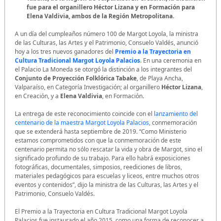
fue para el organillero Héctor Lizana y en Formación para
Elena Valdivia, ambos de la Región Metropolitana.
A un día del cumpleaños número 100 de Margot Loyola, la ministra
de las Culturas, las Artes y el Patrimonio, Consuelo Valdés, anunció
hoy a los tres nuevos ganadores del
Premio a la Trayectoria en
Cultura Tradicional Margot Loyola Palacios
. En una ceremonia en
el Palacio La Moneda se otorgó la distinción a los integrantes del
Conjunto de Proyección Folklórica Tabake
, de Playa Ancha,
Valparaíso, en Categoría Investigación; al organillero
Héctor Lizana
,
en Creación, y a
Elena Valdivia
, en Formación.
La entrega de este reconocimiento coincide con el
lanzamiento del
centenario de la maestra Margot Loyola Palacios
, conmemoración
que se extenderá hasta septiembre de 2019. “Como Ministerio
estamos comprometidos con que la conmemoración de este
centenario permita no sólo rescatar la vida y obra de Margot, sino el
significado profundo de su trabajo. Para ello habrá exposiciones
fotográficas, documentales, simposios, reediciones de libros,
materiales pedagógicos para escuelas y liceos, entre muchos otros
eventos y contenidos”, dijo la ministra de las Culturas, las Artes y el
Patrimonio, Consuelo Valdés.
El Premio a la Trayectoria en Cultura Tradicional Margot Loyola
Palacios fue instaurado el año 2015, como una forma de reconocer a