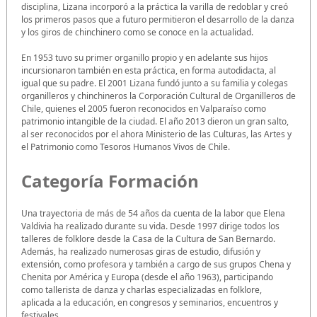
disciplina, Lizana incorporó a la práctica la varilla de redoblar y creó
los primeros pasos que a futuro permitieron el desarrollo de la danza
y los giros de chinchinero como se conoce en la actualidad.
En 1953 tuvo su primer organillo propio y en adelante sus hijos
incursionaron también en esta práctica, en forma autodidacta, al
igual que su padre. El 2001 Lizana fundó junto a su familia y colegas
organilleros y chinchineros la Corporación Cultural de Organilleros de
Chile, quienes el 2005 fueron reconocidos en Valparaíso como
patrimonio intangible de la ciudad. El año 2013 dieron un gran salto,
al ser reconocidos por el ahora Ministerio de las Culturas, las Artes y
el Patrimonio como Tesoros Humanos Vivos de Chile.
Categoría Formación
Una trayectoria de más de 54 años da cuenta de la labor que Elena
Valdivia ha realizado durante su vida. Desde 1997 dirige todos los
talleres de folklore desde la Casa de la Cultura de San Bernardo.
Además, ha realizado numerosas giras de estudio, difusión y
extensión, como profesora y también a cargo de sus grupos Chena y
Chenita por América y Europa (desde el año 1963), participando
como tallerista de danza y charlas especializadas en folklore,
aplicada a la educación, en congresos y seminarios, encuentros y
festivales.