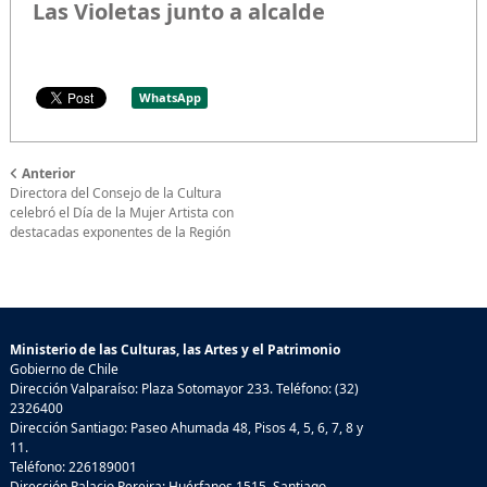
Las Violetas junto a alcalde
WhatsApp
Anterior
Directora del Consejo de la Cultura
celebró el Día de la Mujer Artista con
destacadas exponentes de la Región
Ministerio de las Culturas, las Artes y el Patrimonio
Gobierno de Chile
Dirección Valparaíso: Plaza Sotomayor 233. Teléfono: (32)
2326400
Dirección Santiago: Paseo Ahumada 48, Pisos 4, 5, 6, 7, 8 y
11.
Teléfono: 226189001
Dirección Palacio Pereira: Huérfanos 1515, Santiago.