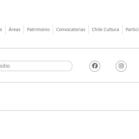
turas, las Artes y el Patrimo
s
Áreas
Patrimonio
Convocatorias
Chile Cultura
Partic