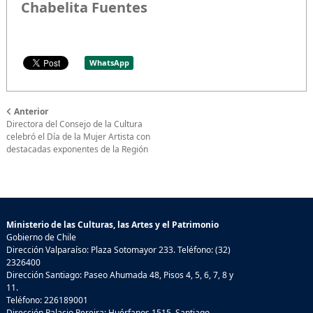
Chabelita Fuentes
WhatsApp
Anterior
Directora del Consejo de la Cultura
celebró el Día de la Mujer Artista con
destacadas exponentes de la Región
Ministerio de las Culturas, las Artes y el Patrimonio
Gobierno de Chile
Dirección Valparaíso: Plaza Sotomayor 233. Teléfono: (32)
2326400
Dirección Santiago: Paseo Ahumada 48, Pisos 4, 5, 6, 7, 8 y
11.
Teléfono: 226189001
Dirección Palacio Pereira: Huérfanos 1515, Santiago.