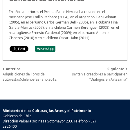
En años anteriores el Premio Pablo Neruda ha recaído en el
mexicano José Emilio Pacheco (2004), en el argentino Juan Gelman
(2005), en el peruano Carlos Germán Belli (2006), en la cubana Fina
García-Marruz (2007), en la chilena Carmen Berenguer (2008), en el
nicaragüense Ernesto Cardenal (2009); en el peruano Antonio
Cisneros (2010) y en el chileno Oscar Hahn (2011).
WhatsApp
Anterior
Siguiente
Adquisiciones de libros de
Invitan a creadores a participar en
autores(as)chilenos(as) año 2012
“Diálogos en Artesanía”
Ministerio de las Culturas, las Artes y el Patrimonio
Gobierno de Chile
Dirección Valparaíso: Plaza Sotomayor 233. Teléfono: (32)
2326400