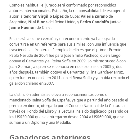
Como es habitual, el jurado será conformado por reconocidos
autores internacionales. Este año, la responsabilidad de escoger al
autor la tendrán
Virgilio López
de Cuba;
Valeria Zurano
de
Argentina;
Nial Binns
del Reino Unido; y
Pedro Gandolfo
junto a
Jaime Huenún
de Chile.
Esta será la octava versión y el reconocimiento ya ha logrado
convertirse en un referente para sus símiles, con una influencia que
trasciende las fronteras. Ejemplo de ello es que el primer Premio
Pablo Neruda de 2004 fue para José Emilio Pacheco, quien luego
obtuvo el Cervantes y el Reina Sofía en 2009. Lo mismo sucedió con
Juan Gelman, a quien se reconoció en nuestro país en 2005 y, dos
años después, también obtuvo el Cervantes y Fina García-Marruz,
quien fue reconocida en 2011 con el Reina Sofía y ya había recibido el
galardón chileno en 2007.
La distinción además se eleva a reconocimientos como el
mencionado Reina Sofía de España, ya que a partir del año pasado el
premio en dinero, otorgado por el Consejo Nacional de la Cultura a
través del Fondo del Libro y la Lectura, ha sido duplicado, pasando de
los US$30.000 que se entregaron desde 2004 a US$60.000, que se
suman a un Diploma y una Medalla.
Ganadores anteriores