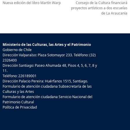
Nueva edición del libro Martín Warp
Consejo de la Cultura financiará
proyectos artísticos a dos escuelas
de La Araucanía
Ministerio de las Culturas, las Artes y el Patrimonio
Gobierno de Chile
Dirección Valparaíso: Plaza Sotomayor 233. Teléfono: (32)
2326400
Dirección Santiago: Paseo Ahumada 48, Pisos 4, 5, 6, 7, 8 y
11.
Teléfono: 226189001
Dirección Palacio Pereira: Huérfanos 1515, Santiago.
Formulario de atención ciudadana Subsecretaría de las
Culturas y las Artes
Formulario de atención ciudadana Servicio Nacional del
Patrimonio Cultural
Política de Privacidad