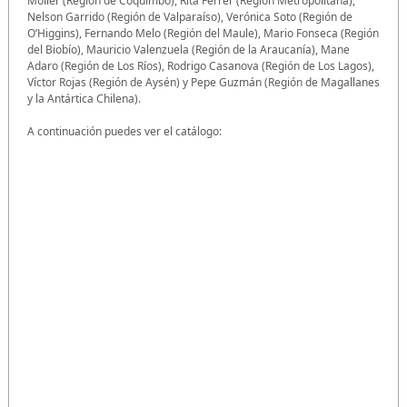
Möller (Región de Coquimbo), Rita Ferrer (Región Metropolitana),
Nelson Garrido (Región de Valparaíso), Verónica Soto (Región de
O’Higgins), Fernando Melo (Región del Maule), Mario Fonseca (Región
del Biobío), Mauricio Valenzuela (Región de la Araucanía), Mane
Adaro (Región de Los Ríos), Rodrigo Casanova (Región de Los Lagos),
Víctor Rojas (Región de Aysén) y Pepe Guzmán (Región de Magallanes
y la Antártica Chilena).
A continuación puedes ver el catálogo: