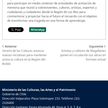
para participar en medio centenar de actividades de activación de
memoria que reunió a sobrevivientes, cultores, artistas, expertos y
ciudadanas y ciudadanos desde la Región de Los Ríos para
conmemorar y proyectar hacia el futuro el recuerdo con el objetivo
de transformar una tragedia en una forma de aprendizaje.
WhatsApp
Anterior
Siguiente
Seremi de las Culturas anuncia
Artistas y cultores de Magallanes
nuevas iniciativas para mantener
ponen en circulación sus obras en
activa la cultura en la Región del
formato virtual
Biobío
Ministerio de las Culturas, las Artes y el Patrimonio
Gobierno de Chile
Dirección Valparaíso: Plaza Sotomayor 233. Teléfono: (32)
2326400
Dirección Santiago: Paseo Ahumada 48, Pisos 4, 5, 6, 7, 8 y