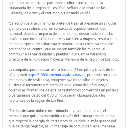
que tanto caracteriza al patrimonio cultural inmaterial de la
ciudadanía de la región de Los Ríos”, señaló la Ministra de las
Culturas, las Artes y el Patrimonio, Consuelo Valdés.
“La acción de arte y memoria pretende traer al presente un singular
ejemplo de resiliencia en un contexto de especial sensibilidad
nacional, debido al impacto de la pandemia, destacando un hecho
histórico que involucró a hombres y también a mujeres, resalto esto
último porque al recordar esta verdadera gesta colectiva se suele
omitir el papel central, que ocuparon también las mujeres, al
contribuir a salvar ciudades y pueblos”, dijo Camila Wirsching,
directora de la Fundación Proyecta Memoria de la Región de Los Ríos.
La campaña que se desarrollará hasta el 24 de julio, a través de la
página web
https://1960lamemoriasalvavidas.cl/
, pretende recolectar
testimonios de resiliencia, imágenes y/o fotografías de objetos
alusivas al terremoto y tsunami de 1960 como del Riñihuazo, el
objetivo es formar una galería de testimonios convertidas en posters
o pergaminos de 20 cm X 70 cm que serán obsequiados a los
habitantes de la región de Los Ríos.
“En días de tanto dolor e incertidumbre para la humanidad, el
mensaje que quisiera transmitir a través del sismograma de humo
que registró la energía del terremoto de Valdivia, el más grande del
cual se tenga registro, es un mensaje de comunidad, es el mensaje