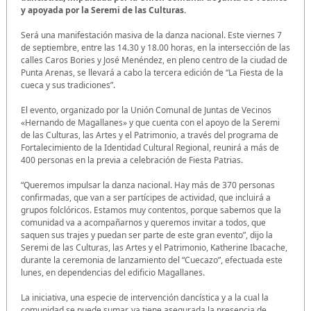
y apoyada por la Seremi de las Culturas.
Será una manifestación masiva de la danza nacional. Este viernes 7
de septiembre, entre las 14.30 y 18.00 horas, en la intersección de las
calles Caros Bories y José Menéndez, en pleno centro de la ciudad de
Punta Arenas, se llevará a cabo la tercera edición de “La Fiesta de la
cueca y sus tradiciones”.
El evento, organizado por la Unión Comunal de Juntas de Vecinos
«Hernando de Magallanes» y que cuenta con el apoyo de la Seremi
de las Culturas, las Artes y el Patrimonio, a través del programa de
Fortalecimiento de la Identidad Cultural Regional, reunirá a más de
400 personas en la previa a celebración de Fiesta Patrias.
“Queremos impulsar la danza nacional. Hay más de 370 personas
confirmadas, que van a ser partícipes de actividad, que incluirá a
grupos folclóricos. Estamos muy contentos, porque sabemos que la
comunidad va a acompañarnos y queremos invitar a todos, que
saquen sus trajes y puedan ser parte de este gran evento”, dijo la
Seremi de las Culturas, las Artes y el Patrimonio, Katherine Ibacache,
durante la ceremonia de lanzamiento del “Cuecazo”, efectuada este
lunes, en dependencias del edificio Magallanes.
La iniciativa, una especie de intervención dancística y a la cual la
comunidad se puede sumar, ya tiene asegurada la presencia de