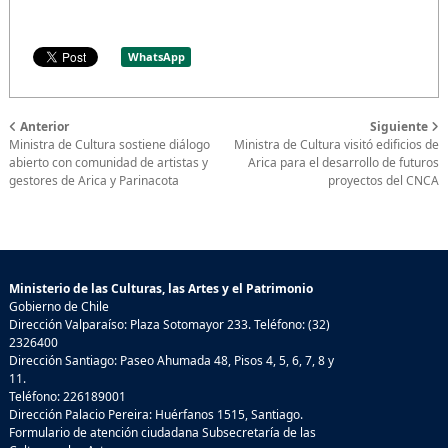
WhatsApp
Anterior
Siguiente
Ministra de Cultura sostiene diálogo
Ministra de Cultura visitó edificios de
abierto con comunidad de artistas y
Arica para el desarrollo de futuros
gestores de Arica y Parinacota
proyectos del CNCA
Ministerio de las Culturas, las Artes y el Patrimonio
Gobierno de Chile
Dirección Valparaíso: Plaza Sotomayor 233. Teléfono: (32)
2326400
Dirección Santiago: Paseo Ahumada 48, Pisos 4, 5, 6, 7, 8 y
11.
Teléfono: 226189001
Dirección Palacio Pereira: Huérfanos 1515, Santiago.
Formulario de atención ciudadana Subsecretaría de las