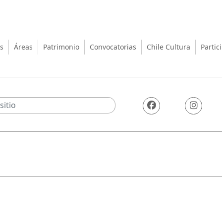
turas, las Artes y el Patrimo
s
Áreas
Patrimonio
Convocatorias
Chile Cultura
Partic