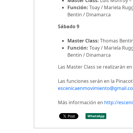
Master Class:
Luis Monroy – 
Función:
Toay / Mariela Rugg
Bentin / Dinamarca
Sábado 9
Master Class:
Thomas Bentin 
Función:
Toay / Mariela Rugg
Bentin / Dinamarca
Las Master Class se realizarán en 
Las funciones serán en la Pinaco
escenicaenmovimiento@gmail.c
Más información en
http://esce
WhatsApp