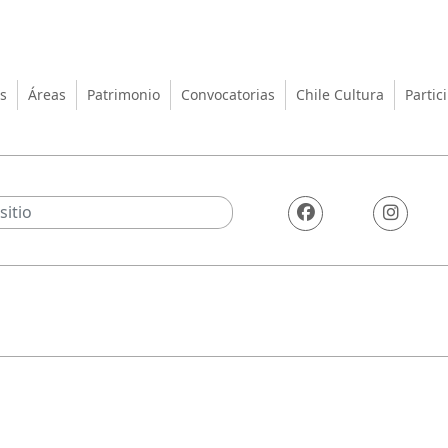
turas, las Artes y el Patrimo
s
Áreas
Patrimonio
Convocatorias
Chile Cultura
Partic
3